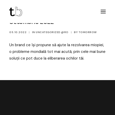
Octombrie 2022
05.10.2022
|
IN
UNCATEGORIZED @RO
|
BY
TOMORROW
Un brand ce își propune să ajute la rezolvarea miopiei,
o probleme mondială tot mai acută, prin cele mai bune
soluții ce pot duce la eliberarea ochilor tăi.
DESCOPERĂ