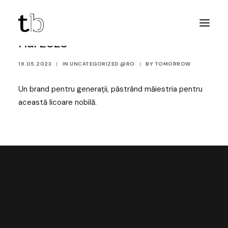
Mai 2023
19.05.2023
|
IN
UNCATEGORIZED @RO
|
BY
TOMORROW
Un brand pentru generații, păstrând măiestria pentru
această licoare nobilă.
DESCOPERĂ